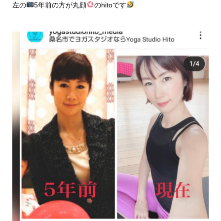
左の
5年前の方が丸顔
のhitoです