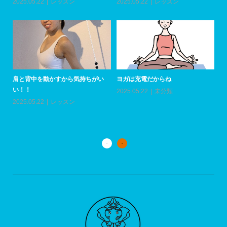
加者とセラピストデビューの方...
20
2月はレッスン通い放題！！
2026.07.06
イベント
2026.01.07
イベント
肩
い
いつもありがとうSALE！！
ついに！！この方が三重県に初上
20
陸！！
2025.09.25
イベント
2025.07.01
ワークショップ