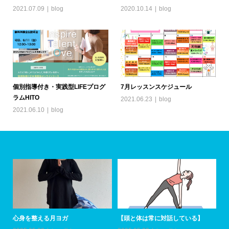
2021.07.09
blog
2020.10.14
blog
個別指導付き・実践型LIFEプログ
7月レッスンスケジュール
ラムHITO
2021.06.23
blog
2021.06.10
blog
アーユルヴェーダトリートメント参
心