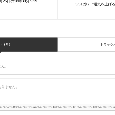
月25日の18時30分〜19
3/31(水) “運気を上げ
( 0 )
トラックバッ
せん。
ありません。