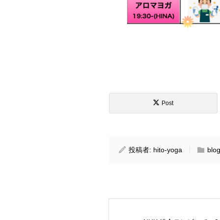
Post
投稿者:
hito-yoga
blo