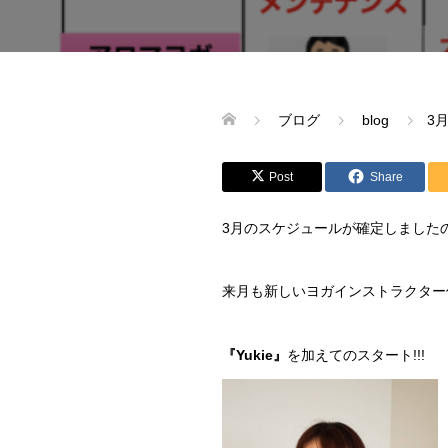
ブログ
blog
3
Post
Share
3月のスケジュールが確定しました
来月も新しいヨガインストラクター
『Yukie』
を加えてのスタート!!!