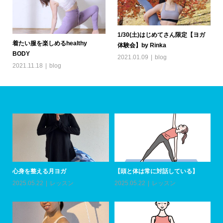
1/30(土)はじめてさん限定【ヨガ
着たい服を楽しめるhealthy
体験会】by Rinka
BODY
2021.01.09
blog
2021.11.18
blog
心身を整える月ヨガ
【頭と体は常に対話している】
ア
加
2025.05.22
レッスン
2025.05.22
レッスン
20