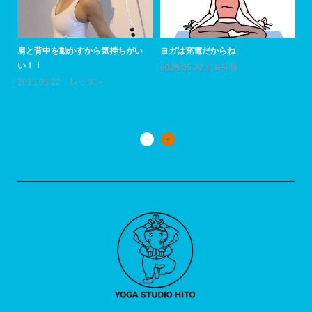
肩と背中を動かすから気持ちがい
ヨガは充電だからね
い！！
2025.05.22
未分類
上
い
2025.05.22
レッスン
20