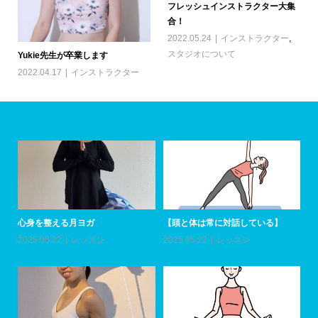
フレッシュインストラクター大集
合！
2022.05.24
インストラクター
,
スタジオについて
Yukie先生が卒業します
2022.04.17
インストラクター
心身を整える月ヨガ
【頭と体は常に対話している】
ア
加
2025.05.22
レッスン
2025.05.22
レッスン
20