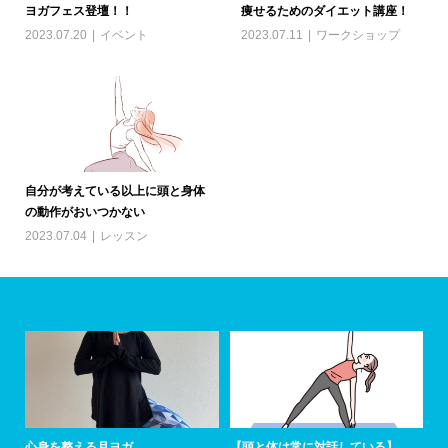
ヨガフェス登壇！！
痩せるためのダイエット講座！
2023.07.20
イベント
2023.07.11
ワークショップ
自分が考えている以上に頭と身体
の動作がおいつかない
2023.07.04
レッスン
心身を整える月ヨガ
【頭と体は常に対話している】
ア