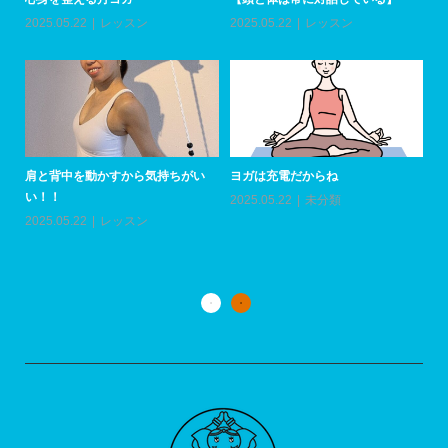
加
2025.05.22
レッスン
2025.05.22
レッスン
20
肩と背中を動かすから気持ちがい
ヨガは充電だからね
い！！
2025.05.22
未分類
上
い
2025.05.22
レッスン
20