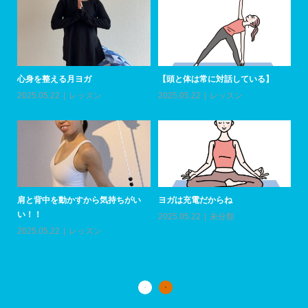
心身を整える月ヨガ
【頭と体は常に対話している】
ア
加
2025.05.22
レッスン
2025.05.22
レッスン
20
肩と背中を動かすから気持ちがい
ヨガは充電だからね
い！！
2025.05.22
未分類
上
い
2025.05.22
レッスン
20