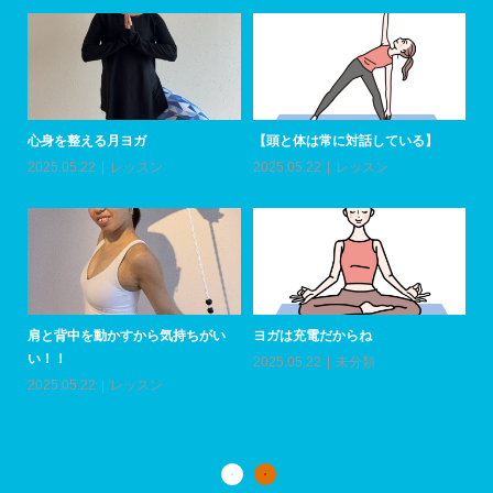
心身を整える月ヨガ
【頭と体は常に対話している】
ア
加
2025.05.22
レッスン
2025.05.22
レッスン
20
肩と背中を動かすから気持ちがい
ヨガは充電だからね
い！！
2025.05.22
未分類
上
い
2025.05.22
レッスン
20