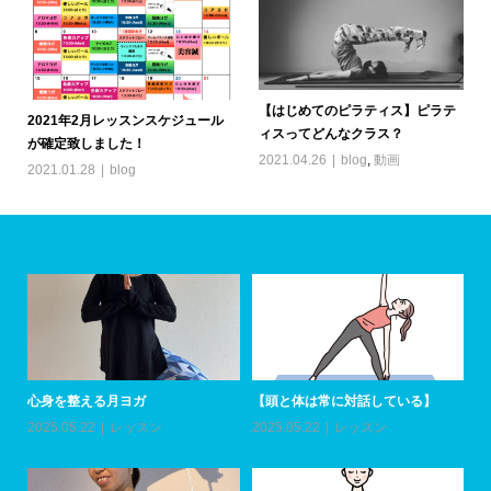
【はじめてのピラティス】ピラテ
2021年2月レッスンスケジュール
ィスってどんなクラス？
が確定致しました！
2021.04.26
blog
,
動画
2021.01.28
blog
心身を整える月ヨガ
【頭と体は常に対話している】
ア
加
2025.05.22
レッスン
2025.05.22
レッスン
20