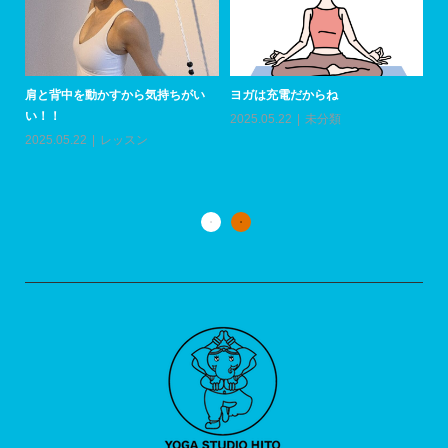
肩と背中を動かすから気持ちがい
ヨガは充電だからね
い！！
2025.05.22
未分類
上
い
2025.05.22
レッスン
20