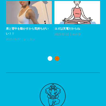
肩と背中を動かすから気持ちがい
ヨガは充電だからね
い！！
2025.05.22
未分類
上
い
2025.05.22
レッスン
20