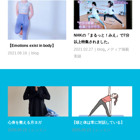
NHKの「まるっと！みえ」で7分
以上特集されました。
【Emotions exist in body】
2021.02.27
blog
,
メディア掲載
2021.06.16
blog
実績
心身を整える月ヨガ
【頭と体は常に対話している】
ア
加
2025.05.22
レッスン
2025.05.22
レッスン
20