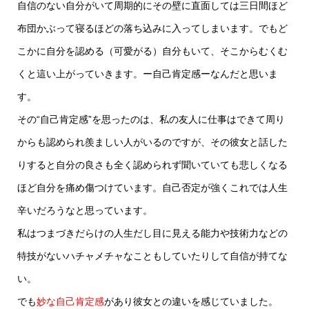
自信のない自分がいて周期的にその壁に直面しては三日間ほど
布団かぶって寝るほどの落ち込みに入ってしまいます。でもど
こかに自分を認める（可愛がる）自分もいて、そこからむくむ
くと這い上がっていきます。ー自己肯定感ーなんだと思いま
す。
その“自己肯定感”を思ったのは、私の友人に仕事はできて周り
からも認められ羨ましい人がいるのですが、その彼女と話した
りすると自分の良さも全く認められず聞いていても悲しくなる
ほど自分を痛め傷つけています。自己否定が強くこれでは人生
辛いだろうなと思っています。
私はつまづきだらけの人生だし目に見える能力や技術力などの
特技がないハチャメチャなこともしていたりして自信が持てな
い。
でも
妙な自己肯定感
があり彼女との違いを感じていました。