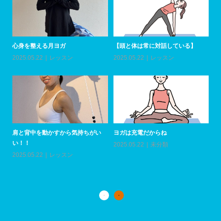
心身を整える月ヨガ
【頭と体は常に対話している】
ア
加
2025.05.22
レッスン
2025.05.22
レッスン
20
肩と背中を動かすから気持ちがい
ヨガは充電だからね
い！！
2025.05.22
未分類
上
い
2025.05.22
レッスン
20