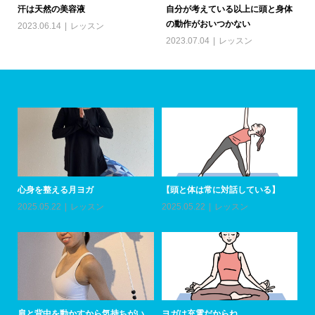
汗は天然の美容液
自分が考えている以上に頭と身体
の動作がおいつかない
2023.06.14
レッスン
2023.07.04
レッスン
アーユルヴェーダトリートメント参
心
加者とセラピストデビューの方...
20
2月はレッスン通い放題！！
2026.07.06
イベント
2026.01.07
イベント
肩