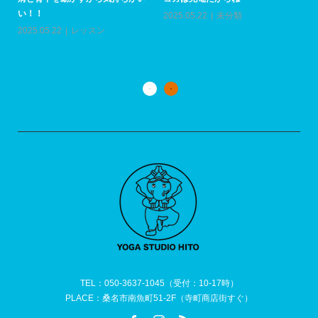
い
いつもありがとうSALE！！
ついに！！この方が三重県に初上
20
陸！！
2025.09.25
イベント
2025.07.01
ワークショップ
TEL：050-3637-1045（受付：10-17時）
PLACE：桑名市南魚町51-2F（寺町商店街すぐ）