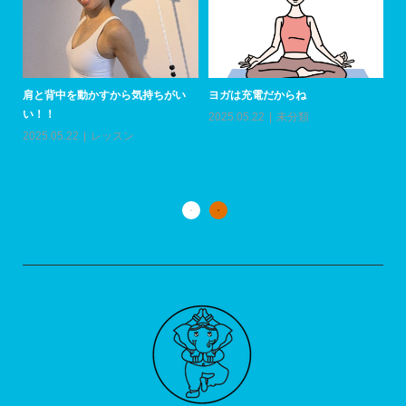
肩と背中を動かすから気持ちがい
ヨガは充電だからね
い！！
2025.05.22
未分類
上
い
2025.05.22
レッスン
20