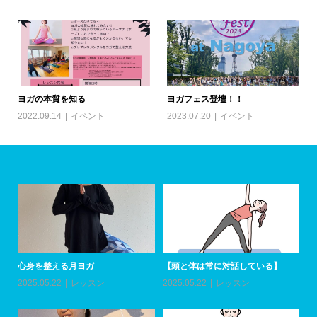
ヨガの本質を知る
ヨガフェス登壇！！
2022.09.14
イベント
2023.07.20
イベント
心身を整える月ヨガ
【頭と体は常に対話している】
ア
加
2025.05.22
レッスン
2025.05.22
レッスン
20