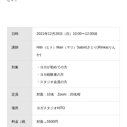
日時
2021年12月26日（日）10:00〜12:00頃
講師
Hito（ヒト）Mari（マリ）Satori(さとり)Rinka(りん
か)
対象
・ヨガが初めての方
・ヨガ経験者の方
・スタジオ会員の方
定員
対面：10名 Zoom：20名程
場所
ヨガスタジオHITO
料金（税
対面→5500円