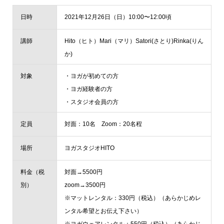
日時
2021年12月26日（日）10:00〜12:00頃
講師
Hito（ヒト）Mari（マリ）Satori(さとり)Rinka(りん
か)
対象
・ヨガが初めての方
・ヨガ経験者の方
・スタジオ会員の方
定員
対面：10名 Zoom：20名程
場所
ヨガスタジオHITO
料金（税
対面→5500円
別）
zoom→3500円
※マットレンタル：330円（税込）（あらかじめレ
ンタル希望とお伝え下さい）
※ヨガウェアレンタル：550円（税込）（あらかじ