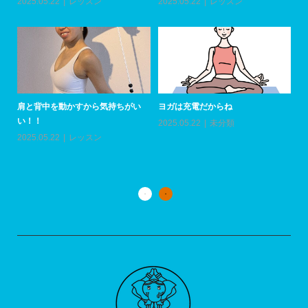
2025.05.22
レッスン
2025.05.22
レッスン
20
肩と背中を動かすから気持ちがい
ヨガは充電だからね
い！！
2025.05.22
未分類
上
い
2025.05.22
レッスン
20