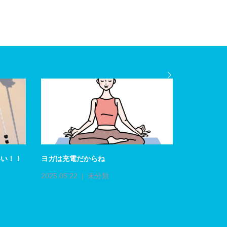
いい！！
ヨガは充電だからね
アーユルヴ
とセラピスト
2025.05.22
未分類
2026.07.06