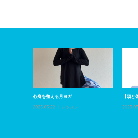
初上陸！！
心身を整える月ヨガ
【頭と
プ
2025.05.22
レッスン
2025.05