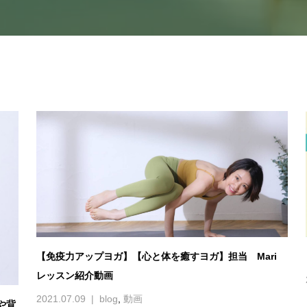
【免疫力アップヨガ】【心と体を癒すヨガ】担当 Mari
レッスン紹介動画
2021.07.09
blog
,
動画
や背